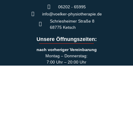
06202 - 65995
info@voelker-physiotherapie.de
Schriesheimer Straße 8
68775 Ketsch
Unsere Öffnungszeiten:
nach vorheriger Vereinbarung
Montag – Donnerstag:
7:00 Uhr – 20:00 Uhr
Freitag: 07:00 Uhr – 18:00 Uhr
Rechtliche Links:
Impressum
Datenschutzerklärung
Cookie-Richtlinie (EU)