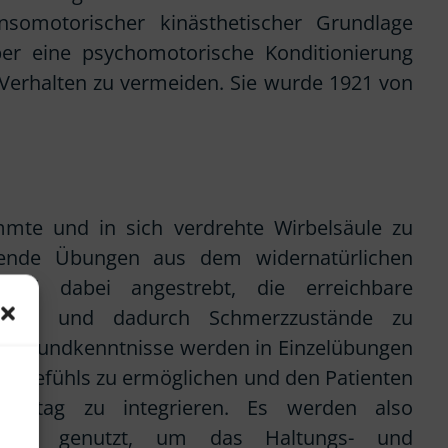
somotorischer kinästhetischer Grundlage
über eine psychomotorische Konditionierung
 Verhalten zu vermeiden. Sie wurde 1921 von
mmte und in sich verdrehte Wirbelsäule zu
hende Übungen aus dem widernatürlichen
rd dabei angestrebt, die erreichbare
stigen und dadurch Schmerzzustände zu
he Grundkenntnisse werden in Einzelübungen
gsgefühls zu ermöglichen und den Patienten
 Alltag zu integrieren. Es werden also
ismen genutzt, um das Haltungs- und