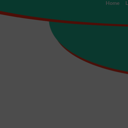
Home
L