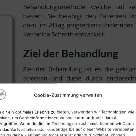
Behandlungsmethode, welche auf sen
basiert. Sie befähigt den Patienten 
dazu, im Alltag progredienz-förderndes
Katharina Schroth entwickelt.
Ziel der Behandlung
Ziel der Behandlung ist es die gekrü
strecken und diese durch entsprec
Überhang zu bringen. Außerdem wi
Cookie-Zustimmung verwalten
Haltungskorrektur muskulär zu fe
beseitigen oder zu mildern. Anatomisc
 dir ein optimales Erlebnis zu bieten, verwenden wir Technologien wie
erlernt, um eine Umbahnung des Haltun
okies, um Geräteinformationen zu speichern und/oder darauf
zu befähigen, das Erlernte in den
zugreifen. Wenn du diesen Technologien zustimmst, können wir Daten
e das Surfverhalten oder eindeutige IDs auf dieser Website verarbeiten.
sensomotorische Feedback-Mechan
nn du deine Zustimmung nicht erteilst oder zurückziehst, können