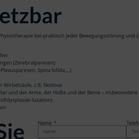
setzbar
r Physiotherapie bei praktisch jeder Bewegungsstörung und
lter
ngen (Zerebralparesen)
Plexusparesen, Spina bifida,…)
Wirbelsäule, z.B. Skoliose
lter und der Arme, der Hüfte und der Beine – insbesonder
ftdysplasie/-luxation)
ion
Sie
Name
Tele