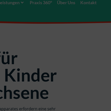
eistungen
Praxis 360°
Über Uns
Kontakt
für
, Kinder
chsene
pparates erfordern eine sehr