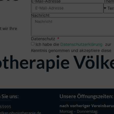
E-Mail-Adresse
Them
Nachricht
t wir Ihre
Datenschutz
Ich habe die
Datenschutzerklärung
zur
Kenntnis genommen und akzeptiere diese
herapie Völker
 Sie uns:
Unsere Öffnungszeiten:
nach vorheriger Vereinbaru
 65995
Montag – Donnerstag:
lker-physiotherapie.de