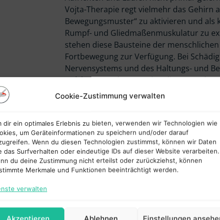
Vojta-Therapie regt vielmehr das Gehirn 
Bewegungsmuster“ zu aktivieren und als 
Rumpf- und Gliedmaßenmuskulatur zu ex
stehen diese Bausteine der menschlichen
Fortbewegung zur Verfügung. Bei Schädi
Nervensystems und des Haltungs- und Be
welcher Ursache – werden diese angebo
spontan nur eingeschränkt eingesetzt.
Cookie-Zustimmung verwalten
Je früher 
 dir ein optimales Erlebnis zu bieten, verwenden wir Technologien wie
okies, um Geräteinformationen zu speichern und/oder darauf
zugreifen. Wenn du diesen Technologien zustimmst, können wir Daten
besser
e das Surfverhalten oder eindeutige IDs auf dieser Website verarbeiten.
ohne
nn du deine Zustimmung nicht erteilst oder zurückziehst, können
stimmte Merkmale und Funktionen beeinträchtigt werden.
enste verwalten
Die Vojta-Therapie kann von Geburt an bi
werden – allerdings mit unterschiedlichen
ist das Zentralnervensystem noch sehr fo
Akzeptieren
Ablehnen
Einstellungen ansehe