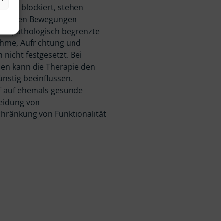
lich blockiert, stehen
abnormen Bewegungen
aber pathologisch begrenzte
hme, Aufrichtung und
nicht festgesetzt. Bei
hen kann die Therapie den
nstig beeinflussen.
ff auf ehemals gesunde
eidung von
hränkung von Funktionalität