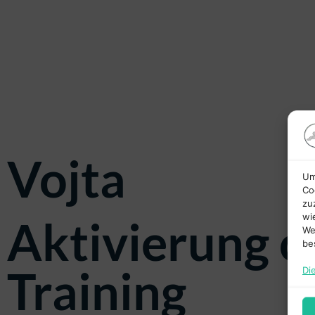
Vojta
Um
Co
zu
wi
Aktivierung 
We
be
Training
Di