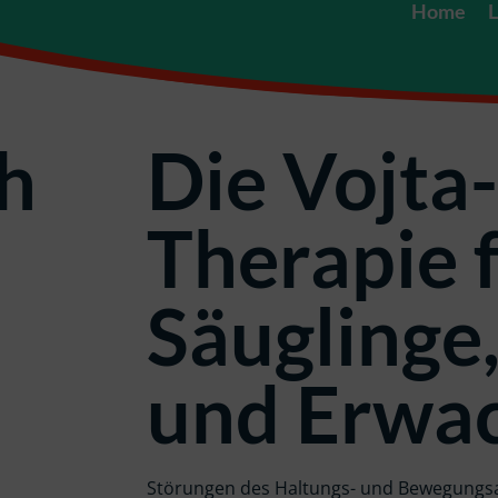
Home
L
ch
Die Vojta-
Therapie 
Säuglinge
und Erwa
Störungen des Haltungs- und Bewegungsa